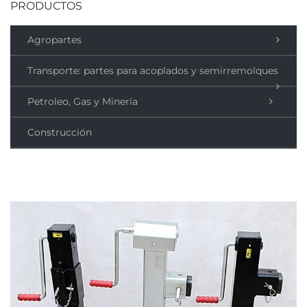
PRODUCTOS
Agropartes
Transporte: partes para acoplados y semirremolques
Petroleo, Gas y Minería
Construcción