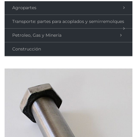
Agropartes
Transporte: partes para acoplados y semirremolques
Petroleo, Gas y Minería
Construcción