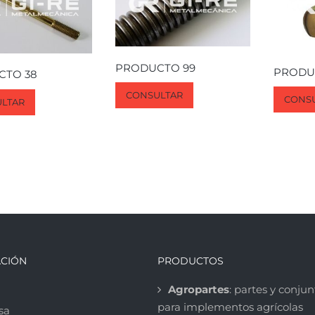
PRODUCTO 99
PRODU
CTO 38
CONSULTAR
CONS
LTAR
CIÓN
PRODUCTOS
Agropartes
: partes y conjun
para implementos agrícolas
sa