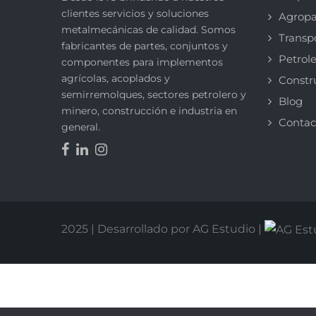
clientes servicios y soluciones
Agropa
metalmecánicas de calidad. Somos
Transp
fabricantes de partes, conjuntos y
Petrole
componentes para implementos
agrícolas, acoplados y
Constr
semirremolques, sectores petrolero y
Blog
minero, construcción e industria en
Contac
general.
2025 | Desarrollado por AG Estudio |