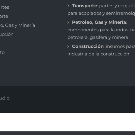
Transporte
: partes y conjun
rtes
para acoplados y semirremol
orte
Petroleo, Gas y Minería
:
o, Gas y Minería
componentes para la industri
ucción
petrolera, gasífera y minera
Construcción
: insumos para
to
industria de la construcción