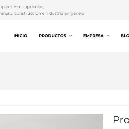
mplementos agrícolas,
inero, construcción e industria en general
INICIO
PRODUCTOS
EMPRESA
BL
Pro