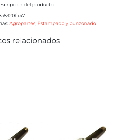
escripcion del producto
6a5320fa47
ías:
Agropartes
,
Estampado y punzonado
os relacionados