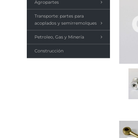
Agropartes
Transporte: partes para
acoplados y semirremolques
Petroleo, Gas y Minería
Construcción