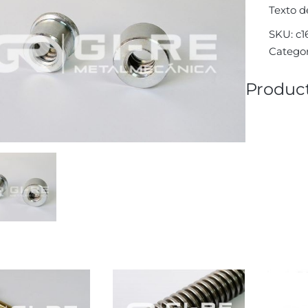
Texto d
SKU:
c1
Categor
Product