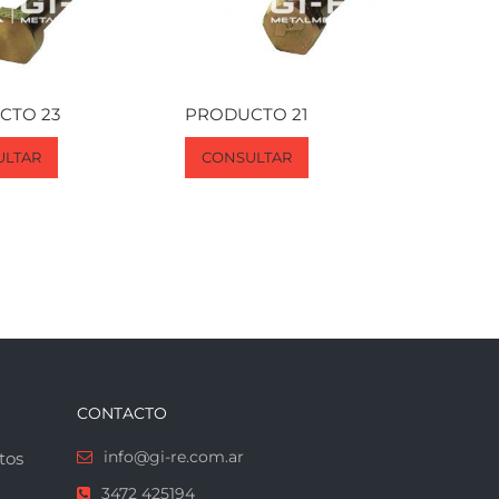
CTO 23
PRODUCTO 21
ULTAR
CONSULTAR
CONTACTO
info@gi-re.com.ar
tos
3472 425194