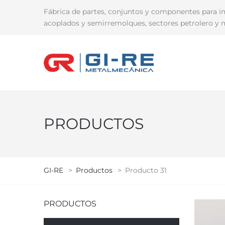
Fábrica de partes, conjuntos y componentes para i
acoplados y semirremolques, sectores petrolero y m
PRODUCTOS
GI-RE
>
Productos
>
Producto 31
PRODUCTOS