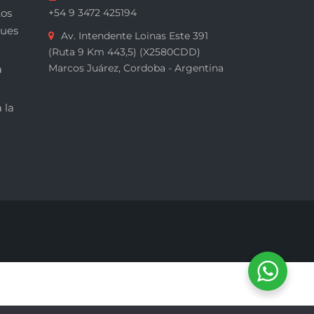
tos
+54 9 3472 425194
ques
Av. Intendente Loinas Este 391
(Ruta 9 Km 443,5) (X2580CDD)
Marcos Juárez, Cordoba - Argentina
a
 la