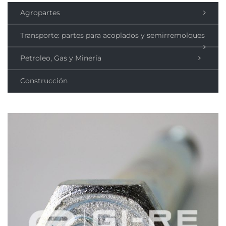
Agropartes
Transporte: partes para acoplados y semirremolques
Petroleo, Gas y Minería
Construcción