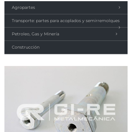
Agropartes
Transporte: partes para acoplados y semirremolques
Petroleo, Gas y Minería
Construcción