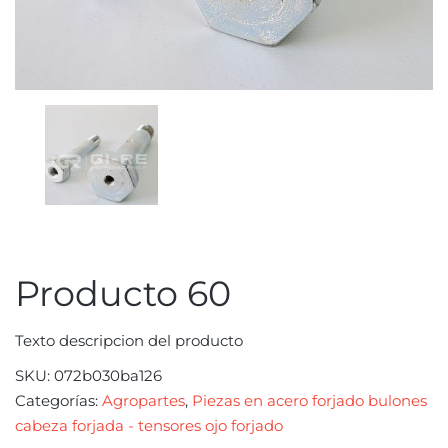
Producto 60
Texto descripcion del producto
SKU:
072b030ba126
Categorías:
Agropartes
,
Piezas en acero forjado bulones
cabeza forjada - tensores ojo forjado