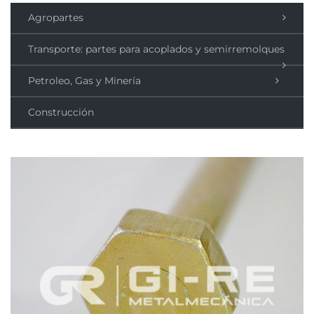
Agropartes
Transporte: partes para acoplados y semirremolques
Petroleo, Gas y Minería
Construcción