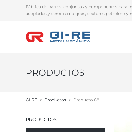
Fábrica de partes, conjuntos y componentes para i
acoplados y semirremolques, sectores petrolero y m
PRODUCTOS
GI-RE
>
Productos
>
Producto 88
PRODUCTOS