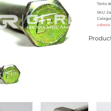
Texto d
SKU:
2a
Categor
cabeza 
Product