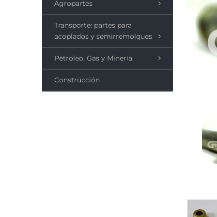
Agropartes
Transporte: partes para
acoplados y semirremolques
Petroleo, Gas y Minería
Construcción