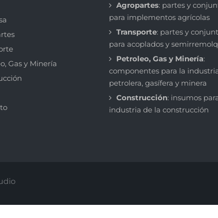
Agropartes
: partes y conjun
para implementos agrícolas
sa
Transporte
: partes y conjun
rtes
para acoplados y semirremol
orte
Petroleo, Gas y Minería
:
o, Gas y Minería
componentes para la industri
ucción
petrolera, gasífera y minera
Construcción
: insumos para
to
industria de la construcción