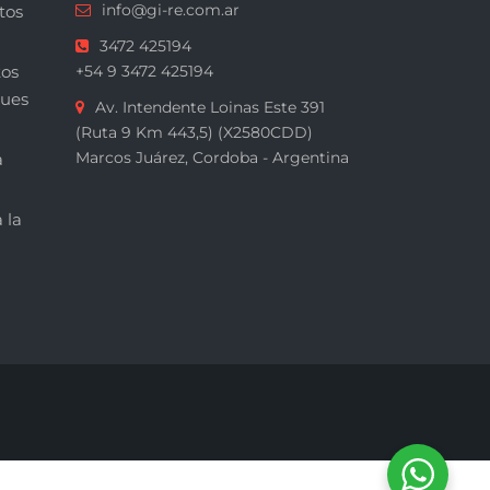
info@gi-re.com.ar
tos
3472 425194
tos
+54 9 3472 425194
ques
Av. Intendente Loinas Este 391
(Ruta 9 Km 443,5) (X2580CDD)
Marcos Juárez, Cordoba - Argentina
a
 la