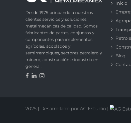
Inicio
Empre
Desde 1975 brindando a nuestros
clientes servicios y soluciones
Agropa
metalmecánicas de calidad. Somos
Transp
fabricantes de partes, conjuntos y
Petrole
componentes para implementos
agrícolas, acoplados y
Constr
semirremolques, sectores petrolero y
Blog
minero, construcción e industria en
Contac
general.
2025 | Desarrollado por AG Estudio |