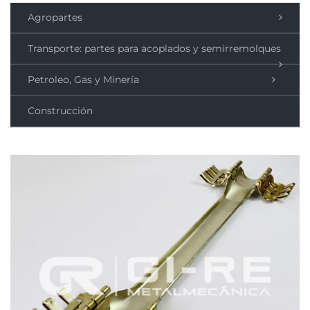
Agropartes
Transporte: partes para acoplados y semirremolques
Petroleo, Gas y Minería
Construcción