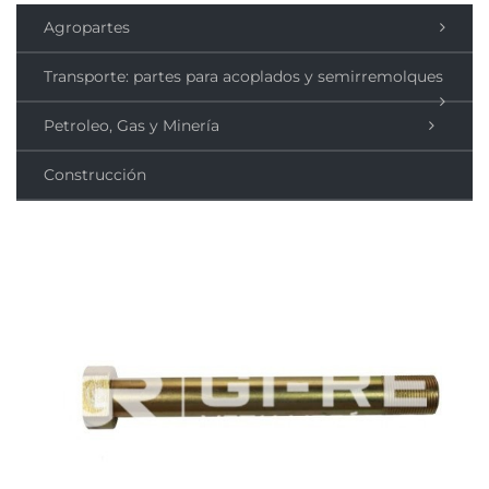
Agropartes
Transporte: partes para acoplados y semirremolques
Petroleo, Gas y Minería
Construcción