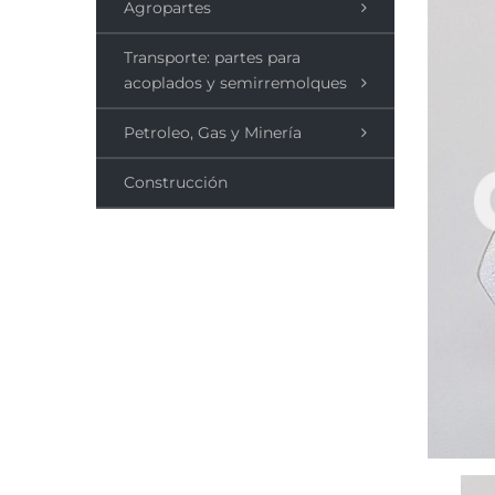
Agropartes
Transporte: partes para
acoplados y semirremolques
Petroleo, Gas y Minería
Construcción