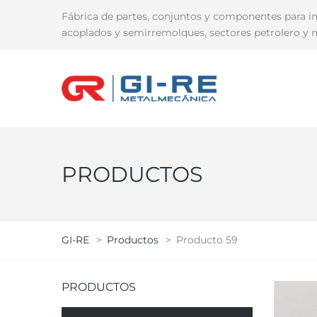
Fábrica de partes, conjuntos y componentes para i
acoplados y semirremolques, sectores petrolero y m
PRODUCTOS
GI-RE
>
Productos
>
Producto 59
PRODUCTOS