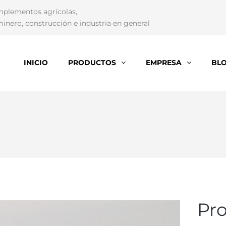
mplementos agrícolas,
inero, construcción e industria en general
INICIO
PRODUCTOS
EMPRESA
BL
Pr