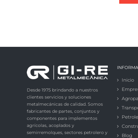
INFORMA
Inicio
Empre
Desde 1975 brindando a nuestros
clientes servicios y soluciones
Agropa
metalmecánicas de calidad. Somos
Transp
fabricantes de partes, conjuntos y
Petrole
componentes para implementos
agrícolas, acoplados y
Constr
semirremolques, sectores petrolero y
Blog