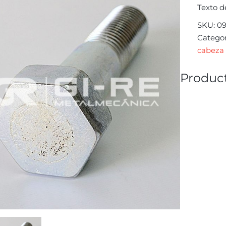
Texto d
SKU:
0
Categor
cabeza 
Product