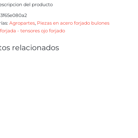
escripcion del producto
93f65e080a2
ías:
Agropartes
,
Piezas en acero forjado bulones
forjada - tensores ojo forjado
os relacionados