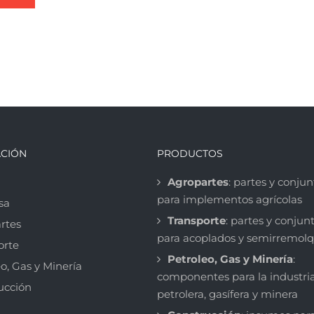
CIÓN
PRODUCTOS
Agropartes
: partes y conjun
para implementos agrícolas
sa
Transporte
: partes y conjun
rtes
para acoplados y semirremol
orte
Petroleo, Gas y Minería
:
o, Gas y Minería
componentes para la industri
ucción
petrolera, gasífera y minera