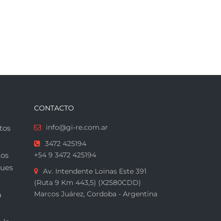
CONTACTO
info@gi-re.com.ar
tos
3472 425194
tos
+54 9 3472 425194
ques
Av. Intendente Loinas Este 391
(Ruta 9 Km 443,5) (X2580CDD)
Marcos Juárez, Cordoba - Argentina
a